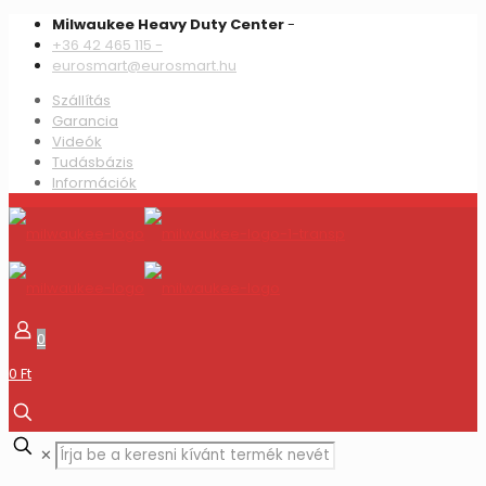
Milwaukee Heavy Duty Center
-
+36 42 465 115 -
eurosmart@eurosmart.hu
Szállítás
Garancia
Videók
Tudásbázis
Információk
0
0 Ft
✕