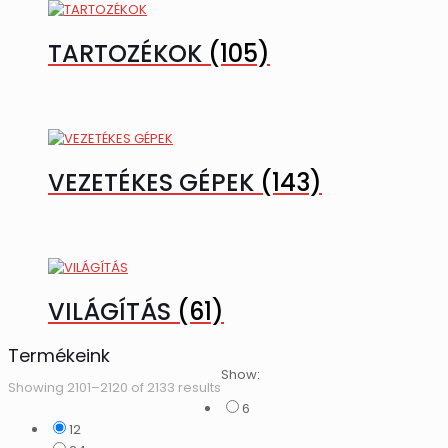
TARTOZÉKOK
(105)
VEZETÉKES GÉPEK
(143)
VILÁGÍTÁS
(61)
Termékeink
Show:
Showing 2101–2120 of 2133 results
6
12