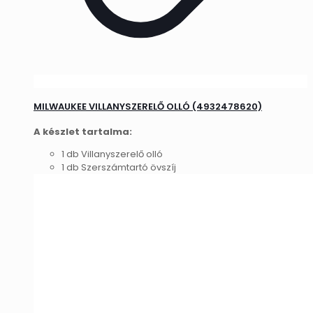
MILWAUKEE VILLANYSZERELŐ OLLÓ (4932478620)
A készlet tartalma:
1 db Villanyszerelő olló
1 db Szerszámtartó övszíj