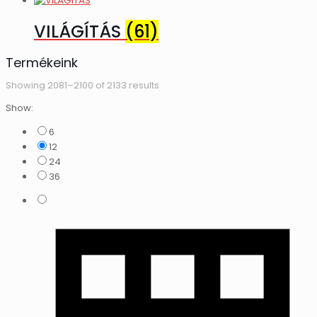
VILÁGÍTÁS
(61)
Termékeink
Showing 2081–2100 of 2133 results
Show:
6
12
24
36