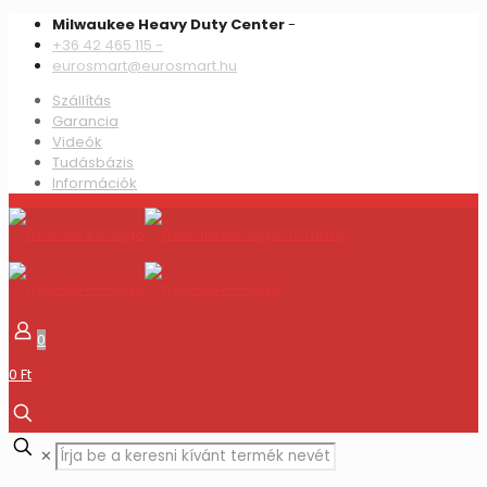
Milwaukee Heavy Duty Center
-
+36 42 465 115 -
eurosmart@eurosmart.hu
Szállítás
Garancia
Videók
Tudásbázis
Információk
0
0 Ft
✕