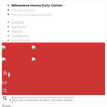
Milwaukee Heavy Duty Center
-
+36 42 465 115 -
eurosmart@eurosmart.hu
Szállítás
Garancia
Videók
Tudásbázis
Információk
0
0 Ft
✕
Show: