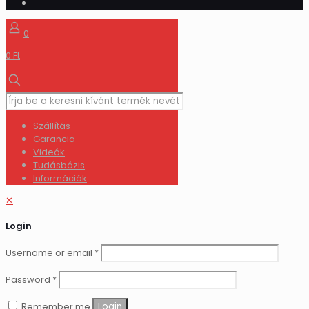
0
0 Ft
Szállítás
Garancia
Videók
Tudásbázis
Információk
✕
Login
Username or email
*
Password
*
Remember me
Login