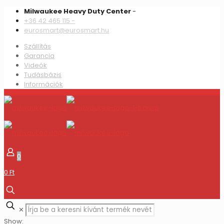
Milwaukee Heavy Duty Center
-
+36 42 465 115 -
eurosmart@eurosmart.hu
Szállítás
Garancia
Videók
Tudásbázis
Információk
0
0 Ft
✕
Show: