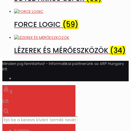
FORCE LOGIC
(59)
LÉZEREK ÉS MÉRŐESZKÖZÖK
(34)
Minden jog fenntartva! - Informatikai partnerünk az ARP Hungary
Kft.
0
0 Ft
Szállítás