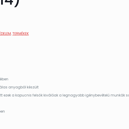
ÉDELEM
,
TERMÉKEK
kében
álas anyagból készült
att ezek a kapucnis felsők kiválóak a legnagyobb igénybevételű munkák so
ben