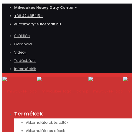
Milwaukee Heavy Duty Center
-
+36 42 465 115 -
eurosmart@eurosmart.hu
Szállítás
Garancia
Videók
Tudásbázis
Információk
Termékek
Akkumulátorok és töltők
Akkumulátoros gépek