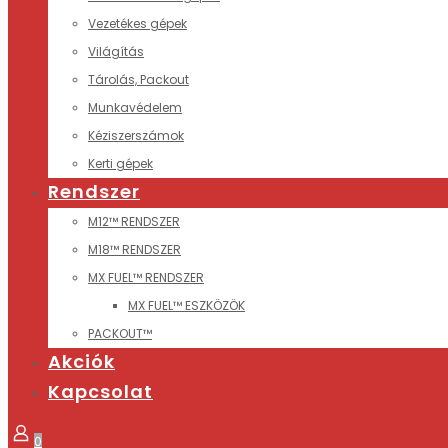
Vezetékes gépek
Világítás
Tárolás, Packout
Munkavédelem
Kéziszerszámok
Kerti gépek
Rendszer
M12™ RENDSZER
M18™ RENDSZER
MX FUEL™ RENDSZER
MX FUEL™ ESZKÖZÖK
PACKOUT™
Akciók
Kapcsolat
0