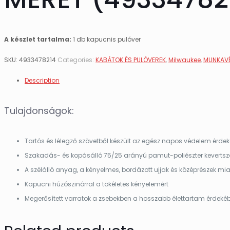
A készlet tartalma:
1 db kapucnis pulóver
SKU:
4933478214
Categories:
KABÁTOK ÉS PULÓVEREK
,
Milwaukee
,
MUNKAV
Description
Tulajdonságok:
Tartós és lélegző szövetből készült az egész napos védelem érde
Szakadás- és kopásálló 75/25 arányú pamut-poliészter kevertsz
A szélálló anyag, a kényelmes, bordázott ujjak és középrészek mi
Kapucni húzószinórral a tökéletes kényelemért
Megerősített varratok a zsebekben a hosszabb élettartam érdeké