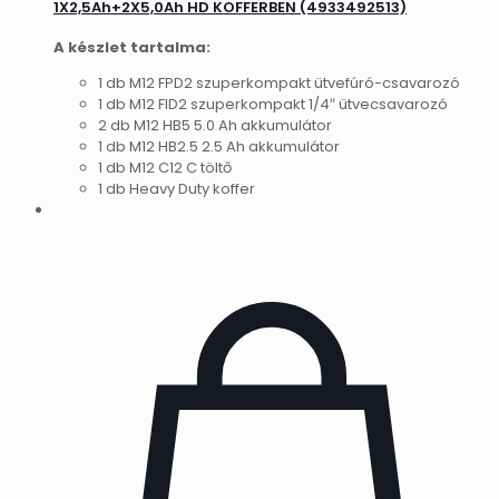
1X2,5Ah+2X5,0Ah HD KOFFERBEN (4933492513)
A készlet tartalma:
1 db M12 FPD2 szuperkompakt ütvefúró-csavarozó
1 db M12 FID2 szuperkompakt 1/4″ ütvecsavarozó
2 db M12 HB5 5.0 Ah akkumulátor
1 db M12 HB2.5 2.5 Ah akkumulátor
1 db M12 C12 C töltő
1 db Heavy Duty koffer