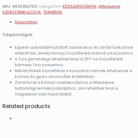
SKU:
4932492703
Categories:
KÉZISZERSZÁMOK
,
Milwaukee
,
SZERSZÁMKULCSOK
,
TERMÉKEK
Description
Tulajdonságok:
Egyedi szabadalmaztatott csavarásos és zárási funkcióval
ellátott tok, amely könnyű hozzáférést biztosít a kulcsokhoz.
A Torx gömbvége lehetővé teszi a 25°-os hozzáférést
bármely Torx csavarhoz.
Méretcímkék közvetlenül a kulcsokon vannak elhelyezve a
könnyű és gyors azonosítás érdekében.
Zsinórfurat a könnyű csatlakozáshoz a Milwaukee
biztonsági termékcsaládjához, ami lehetővé teszi a
magasban való használatot.
Related products