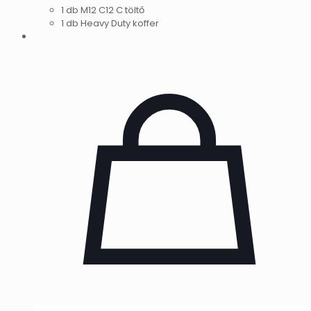
1 db M12 C12 C töltő
1 db Heavy Duty koffer