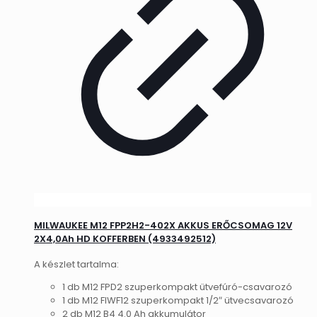
MILWAUKEE M12 FPP2H2-402X AKKUS ERŐCSOMAG 12V
2X4,0Ah HD KOFFERBEN (4933492512)
A készlet tartalma:
1 db M12 FPD2 szuperkompakt ütvefúró-csavarozó
1 db M12 FIWF12 szuperkompakt 1/2″ ütvecsavarozó
2 db M12 B4 4.0 Ah akkumulátor