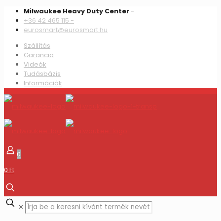
Milwaukee Heavy Duty Center
-
+36 42 465 115 -
eurosmart@eurosmart.hu
Szállítás
Garancia
Videók
Tudásbázis
Információk
0
0 Ft
✕