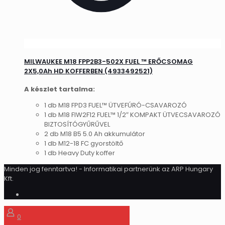
MILWAUKEE M18 FPP2B3-502X FUEL ™ ERŐCSOMAG
2X5,0Ah HD KOFFERBEN (4933492521)
A készlet tartalma:
1 db M18 FPD3 FUEL™ ÜTVEFÚRÓ-CSAVAROZÓ
1 db M18 FIW2F12 FUEL™ 1/2″ KOMPAKT ÜTVECSAVAROZÓ
BIZTOSÍTÓGYŰRŰVEL
2 db M18 B5 5.0 Ah akkumulátor
1 db M12-18 FC gyorstöltő
1 db Heavy Duty koffer
Minden jog fenntartva! - Informatikai partnerünk az ARP Hungary
Kft.
0