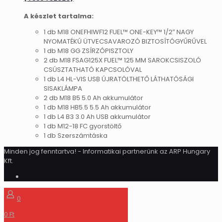
A készlet tartalma:
1 db M18 ONEFHIWF12 FUEL™ ONE-KEY™ 1/2″ NAGY
NYOMATÉKÚ ÜTVECSAVAROZÓ BIZTOSÍTÓGYŰRŰVEL
1 db M18 GG ZSÍRZÓPISZTOLY
2 db M18 FSAG125X FUEL™ 125 MM SAROKCSISZOLÓ
CSÚSZTATHATÓ KAPCSOLÓVAL
1 db L4 HL-VIS USB ÚJRATÖLTHETŐ LÁTHATÓSÁGI
SISAKLÁMPA
2 db M18 B5 5.0 Ah akkumulátor
1 db M18 HB5.5 5.5 Ah akkumulátor
1 db L4 B3 3.0 Ah USB akkumulátor
1 db M12-18 FC gyorstöltő
1 db Szerszámtáska
Minden jog fenntartva! - Informatikai partnerünk az ARP Hungary
Kft.
0
0 Ft