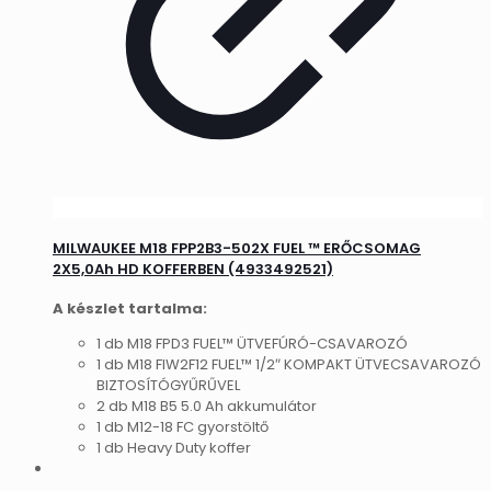
MILWAUKEE M18 FPP2B3-502X FUEL ™ ERŐCSOMAG
2X5,0Ah HD KOFFERBEN (4933492521)
A készlet tartalma:
1 db M18 FPD3 FUEL™ ÜTVEFÚRÓ-CSAVAROZÓ
1 db M18 FIW2F12 FUEL™ 1/2″ KOMPAKT ÜTVECSAVAROZÓ
BIZTOSÍTÓGYŰRŰVEL
2 db M18 B5 5.0 Ah akkumulátor
1 db M12-18 FC gyorstöltő
1 db Heavy Duty koffer