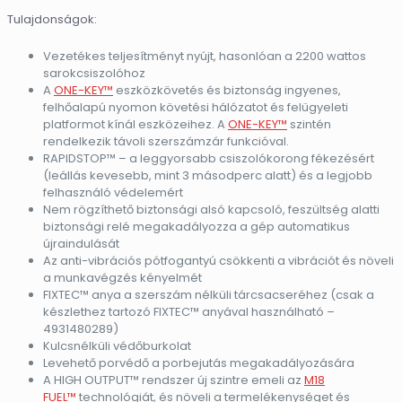
Tulajdonságok:
Vezetékes teljesítményt nyújt, hasonlóan a 2200 wattos
sarokcsiszolóhoz
A
ONE-KEY™
eszközkövetés és biztonság ingyenes,
felhőalapú nyomon követési hálózatot és felügyeleti
platformot kínál eszközeihez. A
ONE-KEY™
szintén
rendelkezik távoli szerszámzár funkcióval.
RAPIDSTOP™ – a leggyorsabb csiszolókorong fékezésért
(leállás kevesebb, mint 3 másodperc alatt) és a legjobb
felhasználó védelemért
Nem rögzíthető biztonsági alsó kapcsoló, feszültség alatti
biztonsági relé megakadályozza a gép automatikus
újraindulását
Az anti-vibrációs pótfogantyú csökkenti a vibrációt és növeli
a munkavégzés kényelmét
FIXTEC™ anya a szerszám nélküli tárcsacseréhez (csak a
készlethez tartozó FIXTEC™ anyával használható –
4931480289)
Kulcsnélküli védőburkolat
Levehető porvédő a porbejutás megakadályozására
A HIGH OUTPUT™ rendszer új szintre emeli az
M18
FUEL™
technológiát, és növeli a termelékenységet és