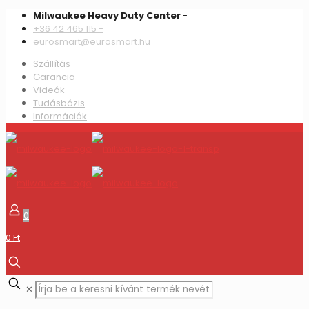
Milwaukee Heavy Duty Center
-
+36 42 465 115 -
eurosmart@eurosmart.hu
Szállítás
Garancia
Videók
Tudásbázis
Információk
0
0 Ft
✕