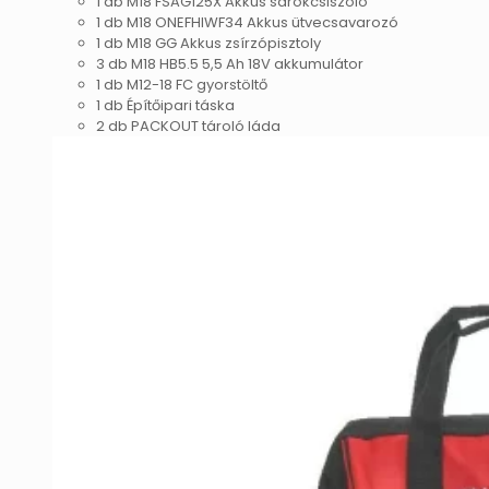
1 db M18 FSAG125X Akkus sarokcsiszoló
1 db M18 ONEFHIWF34 Akkus ütvecsavarozó
1 db M18 GG Akkus zsírzópisztoly
3 db M18 HB5.5 5,5 Ah 18V akkumulátor
1 db M12-18 FC gyorstöltő
1 db Építőipari táska
2 db PACKOUT tároló láda