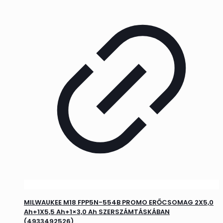
MILWAUKEE M18 FPP5N-554B PROMO ERŐCSOMAG 2X5,0
Ah+1X5,5 Ah+1×3,0 Ah SZERSZÁMTÁSKÁBAN
(4933492526)