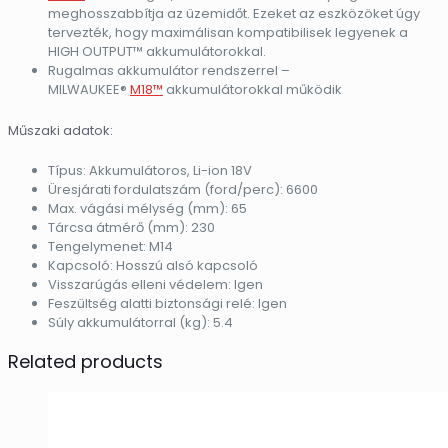
meghosszabbítja az üzemidőt. Ezeket az eszközöket úgy
tervezték, hogy maximálisan kompatibilisek legyenek a
HIGH OUTPUT™ akkumulátorokkal.
Rugalmas akkumulátor rendszerrel –
MILWAUKEE®
M18™
akkumulátorokkal működik
Műszaki adatok:
Típus: Akkumulátoros, Li-ion 18V
Üresjárati fordulatszám (ford/perc): 6600
Max. vágási mélység (mm): 65
Tárcsa átmérő (mm): 230
Tengelymenet: M14
Kapcsoló: Hosszú alsó kapcsoló
Visszarúgás elleni védelem: Igen
Feszültség alatti biztonsági relé: Igen
Súly akkumulátorral (kg): 5.4
Related products