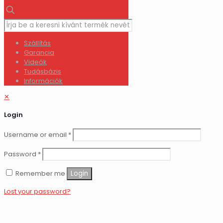
Szállítás
Garancia
Videók
Tudásbázis
Információk
✕
Login
Username or email
*
Password
*
Remember me
Login
Lost your password?