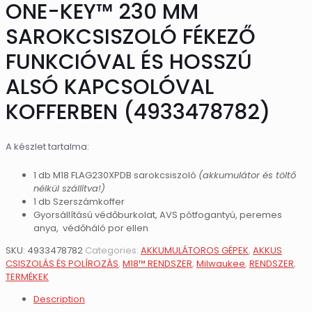
ONE-KEY™ 230 MM
SAROKCSISZOLÓ FÉKEZŐ
FUNKCIÓVAL ÉS HOSSZÚ
ALSÓ KAPCSOLÓVAL
KOFFERBEN (4933478782)
A készlet tartalma:
1 db M18 FLAG230XPDB sarokcsiszoló
(akkumulátor és töltő
nélkül szállítva!)
1 db Szerszámkoffer
Gyorsállítású védőburkolat, AVS pótfogantyú, peremes
anya, védőháló por ellen
SKU:
4933478782
Categories:
AKKUMULÁTOROS GÉPEK
,
AKKUS
CSISZOLÁS ÉS POLÍROZÁS
,
M18™ RENDSZER
,
Milwaukee
,
RENDSZER
,
TERMÉKEK
Description