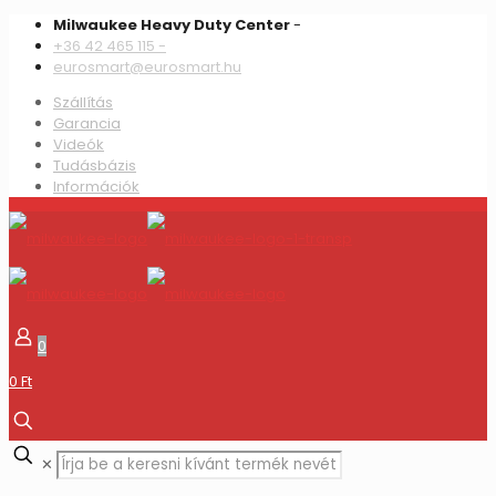
Milwaukee Heavy Duty Center
-
+36 42 465 115 -
eurosmart@eurosmart.hu
Szállítás
Garancia
Videók
Tudásbázis
Információk
0
0 Ft
✕