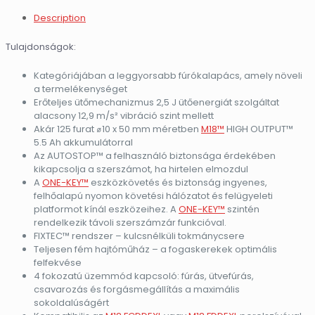
Description
Tulajdonságok:
Kategóriájában a leggyorsabb fúrókalapács, amely növeli
a termelékenységet
Erőteljes ütőmechanizmus 2,5 J ütőenergiát szolgáltat
alacsony 12,9 m/s² vibráció szint mellett
Akár 125 furat ⌀10 x 50 mm méretben
M18™
HIGH OUTPUT™
5.5 Ah akkumulátorral
Az AUTOSTOP™ a felhasználó biztonsága érdekében
kikapcsolja a szerszámot, ha hirtelen elmozdul
A
ONE-KEY™
eszközkövetés és biztonság ingyenes,
felhőalapú nyomon követési hálózatot és felügyeleti
platformot kínál eszközeihez. A
ONE-KEY™
szintén
rendelkezik távoli szerszámzár funkcióval.
FIXTEC™ rendszer – kulcsnélküli tokmánycsere
Teljesen fém hajtóműház – a fogaskerekek optimális
felfekvése
4 fokozatú üzemmód kapcsoló: fúrás, ütvefúrás,
csavarozás és forgásmegállítás a maximális
sokoldalúságért