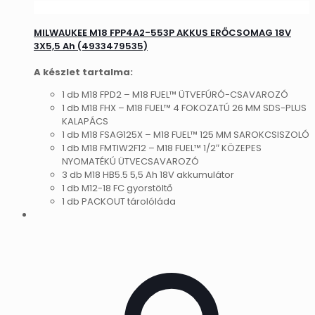
MILWAUKEE M18 FPP4A2-553P AKKUS ERŐCSOMAG 18V
3X5,5 Ah (4933479535)
A készlet tartalma:
1 db M18 FPD2 – M18 FUEL™ ÜTVEFÚRÓ-CSAVAROZÓ
1 db M18 FHX – M18 FUEL™ 4 FOKOZATÚ 26 MM SDS-PLUS
KALAPÁCS
1 db M18 FSAG125X – M18 FUEL™ 125 MM SAROKCSISZOLÓ
1 db M18 FMTIW2F12 – M18 FUEL™ 1/2″ KÖZEPES
NYOMATÉKÚ ÜTVECSAVAROZÓ
3 db M18 HB5.5 5,5 Ah 18V akkumulátor
1 db M12-18 FC gyorstöltő
1 db PACKOUT tárolóláda