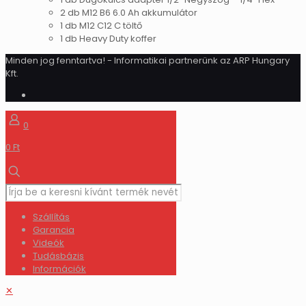
2 db M12 B6 6.0 Ah akkumulátor
1 db M12 C12 C töltő
1 db Heavy Duty koffer
Minden jog fenntartva! - Informatikai partnerünk az ARP Hungary
Kft.
0
0 Ft
Szállítás
Garancia
Videók
Tudásbázis
Információk
✕