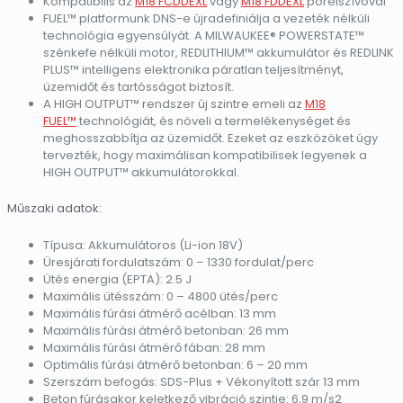
Kompatibilis az
M18 FCDDEXL
vagy
M18 FDDEXL
porelszívóval
FUEL™ platformunk DNS-e újradefiniálja a vezeték nélküli
technológia egyensúlyát. A MILWAUKEE® POWERSTATE™
szénkefe nélküli motor, REDLITHIUM™ akkumulátor és REDLINK
PLUS™ intelligens elektronika páratlan teljesítményt,
üzemidőt és tartósságot biztosít.
A HIGH OUTPUT™ rendszer új szintre emeli az
M18
FUEL™
technológiát, és növeli a termelékenységet és
meghosszabbítja az üzemidőt. Ezeket az eszközöket úgy
tervezték, hogy maximálisan kompatibilisek legyenek a
HIGH OUTPUT™ akkumulátorokkal.
Műszaki adatok:
Típusa: Akkumulátoros (Li-ion 18V)
Üresjárati fordulatszám: 0 – 1330 fordulat/perc
Ütés energia (EPTA): 2.5 J
Maximális ütésszám: 0 – 4800 ütés/perc
Maximális fúrási átmérő acélban: 13 mm
Maximális fúrási átmérő betonban: 26 mm
Maximális fúrási átmérő fában: 28 mm
Optimális fúrási átmérő betonban: 6 – 20 mm
Szerszám befogás: SDS-Plus + Vékonyított szár 13 mm
Beton fúrásakor keletkező vibráció szintje: 6,9 m/s2