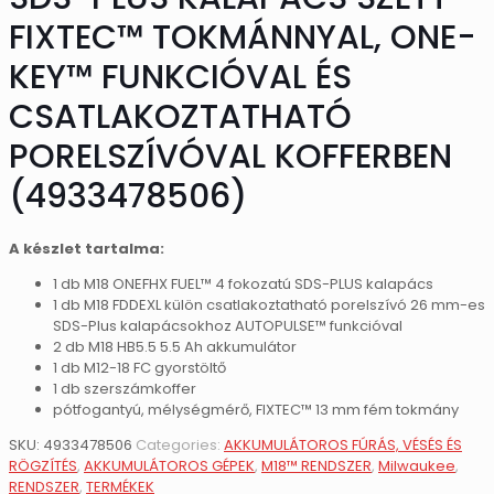
FIXTEC™ TOKMÁNNYAL, ONE-
KEY™ FUNKCIÓVAL ÉS
CSATLAKOZTATHATÓ
PORELSZÍVÓVAL KOFFERBEN
(4933478506)
A készlet tartalma:
1 db M18 ONEFHX FUEL™ 4 fokozatú SDS-PLUS kalapács
1 db M18 FDDEXL külön csatlakoztatható porelszívó 26 mm-es
SDS-Plus kalapácsokhoz AUTOPULSE™ funkcióval
2 db M18 HB5.5 5.5 Ah akkumulátor
1 db M12-18 FC gyorstöltő
1 db szerszámkoffer
pótfogantyú, mélységmérő, FIXTEC™ 13 mm fém tokmány
SKU:
4933478506
Categories:
AKKUMULÁTOROS FÚRÁS, VÉSÉS ÉS
RÖGZÍTÉS
,
AKKUMULÁTOROS GÉPEK
,
M18™ RENDSZER
,
Milwaukee
,
RENDSZER
,
TERMÉKEK