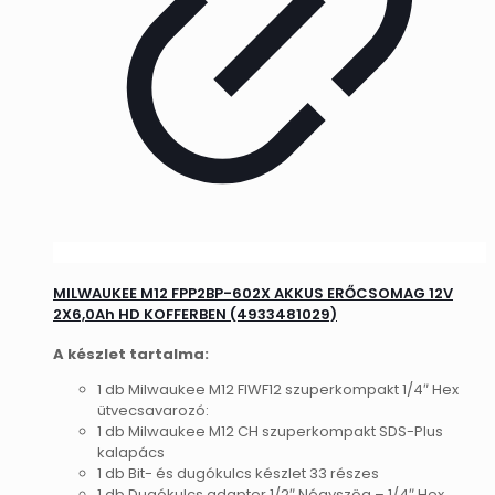
MILWAUKEE M12 FPP2BP-602X AKKUS ERŐCSOMAG 12V
2X6,0Ah HD KOFFERBEN (4933481029)
A készlet tartalma:
1 db Milwaukee M12 FIWF12 szuperkompakt 1/4″ Hex
ütvecsavarozó:
1 db Milwaukee M12 CH szuperkompakt SDS-Plus
kalapács
1 db Bit- és dugókulcs készlet 33 részes
1 db Dugókulcs adapter 1/2″ Négyszög – 1/4″ Hex