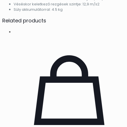
Véséskor keletkező rezgések szintje: 12,9 m/s2
Súly akkumulátorral: 4.5 kg
Related products