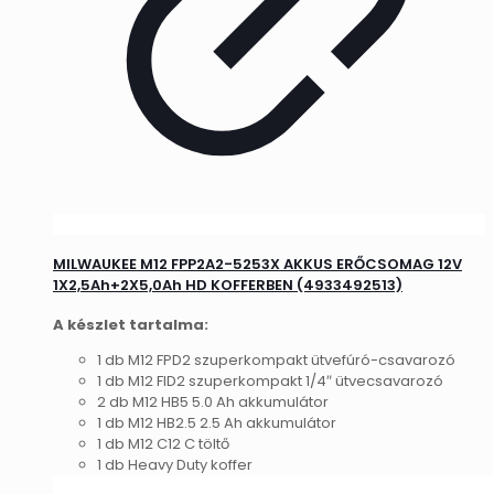
MILWAUKEE M12 FPP2A2-5253X AKKUS ERŐCSOMAG 12V
1X2,5Ah+2X5,0Ah HD KOFFERBEN (4933492513)
A készlet tartalma:
1 db M12 FPD2 szuperkompakt ütvefúró-csavarozó
1 db M12 FID2 szuperkompakt 1/4″ ütvecsavarozó
2 db M12 HB5 5.0 Ah akkumulátor
1 db M12 HB2.5 2.5 Ah akkumulátor
1 db M12 C12 C töltő
1 db Heavy Duty koffer