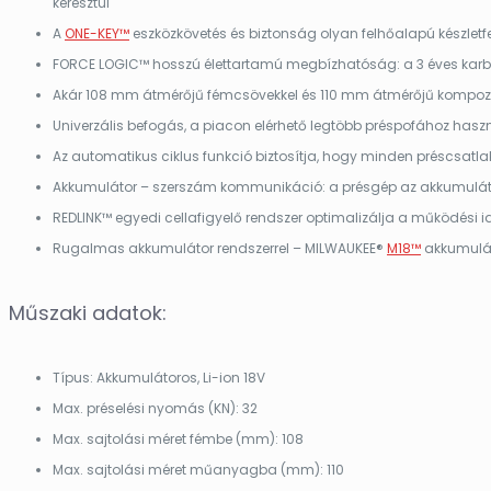
keresztül
A
ONE-KEY™
eszközkövetés és biztonság olyan felhőalapú készletf
FORCE LOGIC™ hosszú élettartamú megbízhatóság: a 3 éves karbant
Akár 108 mm átmérőjű fémcsövekkel és 110 mm átmérőjű kompozit
Univerzális befogás, a piacon elérhető legtöbb préspofához hasz
Az automatikus ciklus funkció biztosítja, hogy minden préscsatlak
Akkumulátor – szerszám kommunikáció: a présgép az akkumulátor a
REDLINK™ egyedi cellafigyelő rendszer optimalizálja a működési i
Rugalmas akkumulátor rendszerrel – MILWAUKEE®
M18™
akkumulát
Műszaki adatok:
Típus: Akkumulátoros, Li-ion 18V
Max. préselési nyomás (KN): 32
Max. sajtolási méret fémbe (mm): 108
Max. sajtolási méret műanyagba (mm): 110