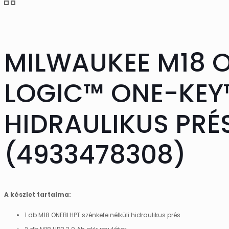
MILWAUKEE M18 O
LOGIC™ ONE-KEY™
HIDRAULIKUS PRÉ
(4933478308)
A készlet tartalma:
1 db M18 ONEBLHPT szénkefe nélküli hidraulikus prés