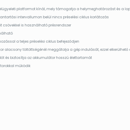
elügyeleti platformot kínál, mely támogatja a helymeghatározást és a lo
artási intervallumon belül nincs préselési ciklus korlátozás
 csövekkel is használható présrendszer
nálható
ozással a teljes préselési ciklus befejeződjen
lacsony töltöttségénél meggátolja a gép indulását, ezzel elkerülhető a
dőt és biztosítja az akkumulátor hosszú élettartamát
orokkal működik