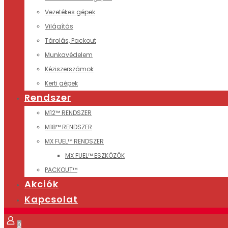
Vezetékes gépek
Világítás
Tárolás, Packout
Munkavédelem
Kéziszerszámok
Kerti gépek
Rendszer
M12™ RENDSZER
M18™ RENDSZER
MX FUEL™ RENDSZER
MX FUEL™ ESZKÖZÖK
PACKOUT™
Akciók
Kapcsolat
0