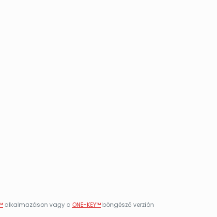
™
alkalmazáson vagy a
ONE-KEY™
böngésző verzión