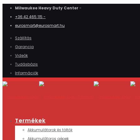
Milwaukee Heavy Duty Center
-
+36 42 465 115 -
eurosmart@eurosmart.hu
Szállítás
Garancia
Videók
Tudásbázis
Információk
Termékek
Akkumulátorok és töltők
Akkumulátoros gépek