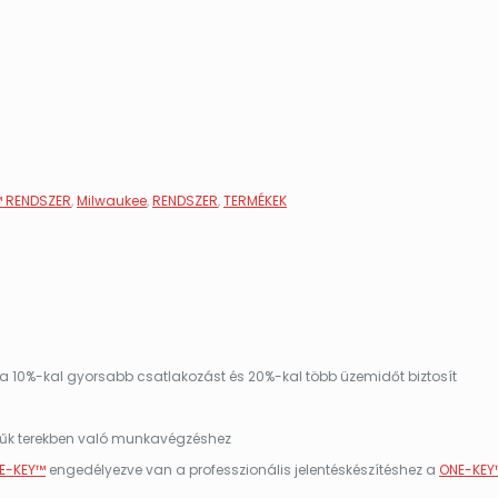
 RENDSZER
,
Milwaukee
,
RENDSZER
,
TERMÉKEK
a 10%-kal gyorsabb csatlakozást és 20%-kal több üzemidőt biztosít
szűk terekben való munkavégzéshez
E-KEY™
engedélyezve van a professzionális jelentéskészítéshez a
ONE-KEY