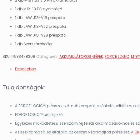
2 db M18 HB3 3.0 Ah akkumulátor
1 db M12-18 FC gyorstöltő
1 db JAW J18-V15 préspofa
1 db JAW J18-V22 préspofa
1 db JAW J18-V28 préspofa
1 db Szerszámkoffer
SKU:
4933478308
Categories:
AKKUMULÁTOROS GÉPEK
,
FORCE LOGIC
,
M18™
Description
Tulajdonságok:
A FORCE LOGIC™ présszerszámok kompakt, szénkefe nélküli motorj
FORCE LOGIC™ préskijelző
Egykezes működtetésű szerszám fej feletti alkalmazásokhoz és 
Az eszköz rögzíti és eltárolja az összes végrehajtott préselést. A
ON