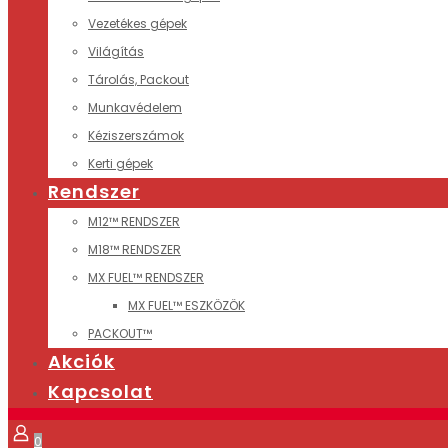
Vezetékes gépek
Világítás
Tárolás, Packout
Munkavédelem
Kéziszerszámok
Kerti gépek
Rendszer
M12™ RENDSZER
M18™ RENDSZER
MX FUEL™ RENDSZER
MX FUEL™ ESZKÖZÖK
PACKOUT™
Akciók
Kapcsolat
0