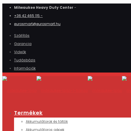
Milwaukee Heavy Duty Center
-
+36 42 465 115 -
eurosmart@eurosmart.hu
Szállítás
Garancia
Videók
Tudásbázis
Információk
Termékek
Akkumulátorok és töltők
Akkumulátoros gépek