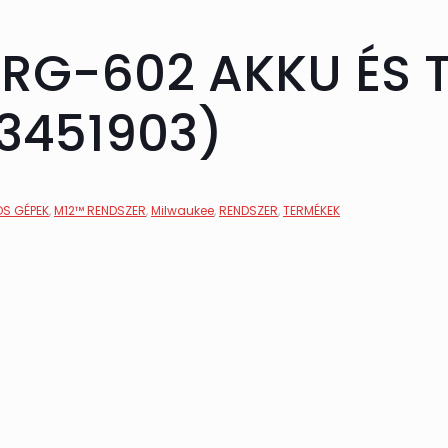
RG-602 AKKU ÉS 
33451903)
S GÉPEK
,
M12™ RENDSZER
,
Milwaukee
,
RENDSZER
,
TERMÉKEK