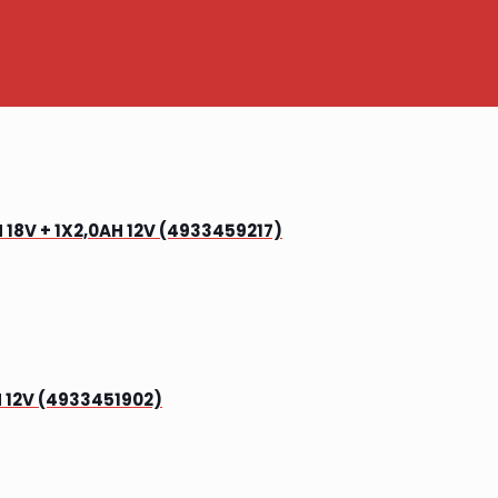
18V + 1X2,0AH 12V (4933459217)
 12V (4933451902)