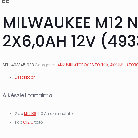
MILWAUKEE M12 N
2X6,0AH 12V (49
SKU:
4933451903
Categories:
AKKUMULÁTOROK ÉS TÖLTŐK
,
AKKUMULÁTORO
Description
A készlet tartalma:
2 db
M12 B6
6.0 Ah akkumulátor
1 db
C12 C
töltő