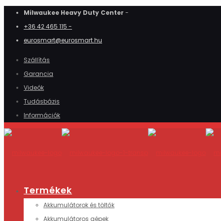
Milwaukee Heavy Duty Center
-
+36 42 465 115 -
eurosmart@eurosmart.hu
Szállítás
Garancia
Videók
Tudásbázis
Információk
Termékek
Akkumulátorok és töltők
Akkumulátoros gépek