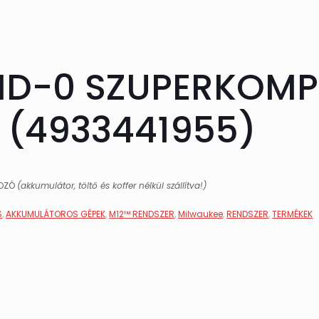
ID-0 SZUPERKOMPA
(4933441955)
ROZÓ
(akkumulátor, töltő és koffer nélkül szállítva!)
S
,
AKKUMULÁTOROS GÉPEK
,
M12™ RENDSZER
,
Milwaukee
,
RENDSZER
,
TERMÉKEK