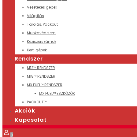
Vezetékes gépek
Világítás
Tárolás, Packout
Munkavédelem
Kéziszerszámok
Kerti gépek
Rendszer
M12™ RENDSZER
M18™ RENDSZER
MX FUEL™ RENDSZER
MX FUEL™ ESZKÖZÖK
PACKOUT™
Akciók
Kapcsolat
0