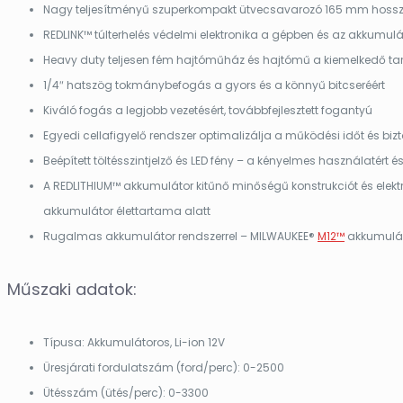
Nagy teljesítményű szuperkompakt ütvecsavarozó 165 mm hosszú,
REDLINK™ túlterhelés védelmi elektronika a gépben és az akkumulá
Heavy duty teljesen fém hajtóműház és hajtómű a kiemelkedő t
1/4″ hatszög tokmánybefogás a gyors és a könnyű bitcseréért
Kiváló fogás a legjobb vezetésért, továbbfejlesztett fogantyú
Egyedi cellafigyelő rendszer optimalizálja a működési időt és bi
Beépített töltésszintjelző és LED fény – a kényelmes használatért
A REDLITHIUM™ akkumulátor kitűnő minőségű konstrukciót és elektr
akkumulátor élettartama alatt
Rugalmas akkumulátor rendszerrel – MILWAUKEE®
M12™
akkumulát
Műszaki adatok:
Típusa: Akkumulátoros, Li-ion 12V
Üresjárati fordulatszám (ford/perc): 0-2500
Ütésszám (ütés/perc): 0-3300