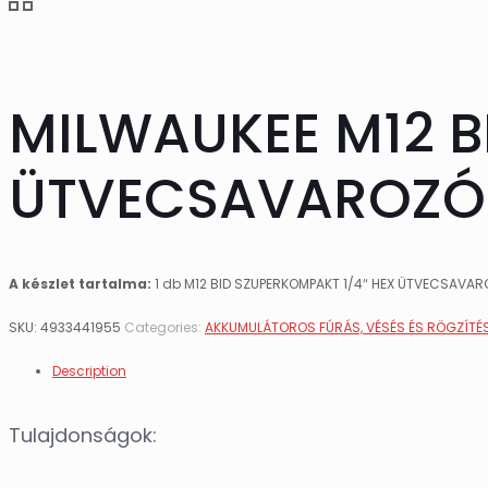
MILWAUKEE M12 B
ÜTVECSAVAROZÓ 
A készlet tartalma:
1 db M12 BID SZUPERKOMPAKT 1/4″ HEX ÜTVECSAVA
SKU:
4933441955
Categories:
AKKUMULÁTOROS FÚRÁS, VÉSÉS ÉS RÖGZÍTÉ
Description
Tulajdonságok: