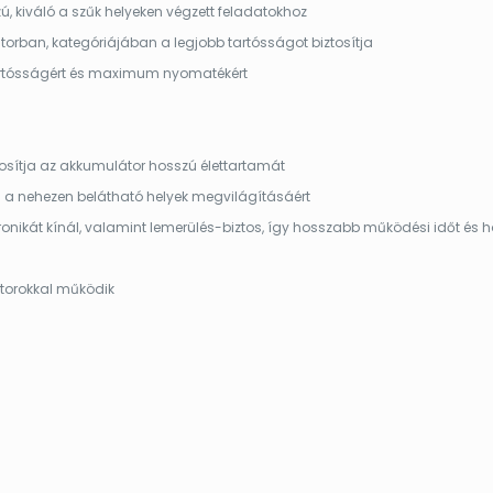
 kiváló a szűk helyeken végzett feladatokhoz
torban, kategóriájában a legjobb tartósságot biztosítja
artósságért és maximum nyomatékért
ztosítja az akkumulátor hosszú élettartamát
 és a nehezen belátható helyek megvilágításáért
onikát kínál, valamint lemerülés-biztos, így hosszabb működési időt és 
orokkal működik