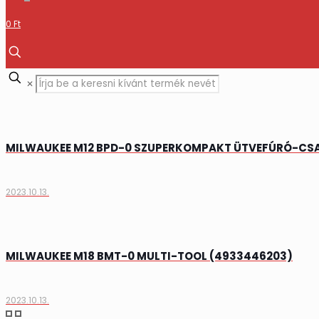
0 Ft
✕
MILWAUKEE M12 BPD-0 SZUPERKOMPAKT ÜTVEFÚRÓ-CS
2023.10.13.
MILWAUKEE M18 BMT-0 MULTI-TOOL (4933446203)
2023.10.13.