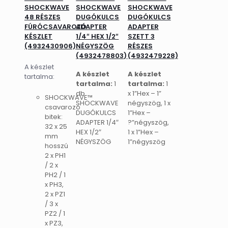
SHOCKWAVE
SHOCKWAVE
SHOCKWAVE
48 RÉSZES
DUGÓKULCS
DUGÓKULCS
FÚRÓCSAVAROZÓ
ADAPTER
ADAPTER
KÉSZLET
1/4″ HEX 1/2″
SZETT 3
(4932430906)
NÉGYSZÖG
RÉSZES
(4932478803)
(4932479228)
A készlet
A készlet
A készlet
tartalma:
tartalma:
1
tartalma:
1
db
x 1”Hex – 1”
SHOCKWAVE™
SHOCKWAVE
négyszög, 1 x
csavarozó
DUGÓKULCS
1”Hex –
bitek:
ADAPTER 1/4″
?”négyszög,
32 x 25
HEX 1/2″
1 x 1”Hex –
mm
NÉGYSZÖG
1”négyszög
hosszú
2 x PH1
/ 2 x
PH2 / 1
x PH3,
2 x PZ1
/ 3 x
PZ2 / 1
x PZ3,