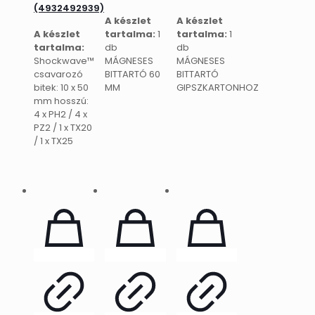
(4932492939)
A készlet
A készlet
A készlet
tartalma:
1
tartalma:
1
tartalma:
db
db
Shockwave™
MÁGNESES
MÁGNESES
csavarozó
BITTARTÓ 60
BITTARTÓ
bitek: 10 x 50
MM
GIPSZKARTONHOZ
mm hosszú:
4 x PH2 / 4 x
PZ2 / 1 x TX20
/ 1 x TX25