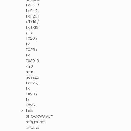
1 x PH1 /
1 x PH2,
1 x PZ1, 1
x TX10 /
1 x TX15
/ 1 x
TX20 /
1 x
TX25 /
1 x
TX30. 3
x 90
mm
hosszú
1 x PZ2,
1 x
TX20 /
1 x
TX25.
1 db
SHOCKWAVE™
mágneses
bittartó