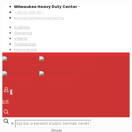
Milwaukee Heavy Duty Center
-
+36 42 465 115 -
eurosmart@eurosmart.hu
Szállítás
Garancia
Videók
Tudásbázis
Információk
0
0 Ft
✕
Show: