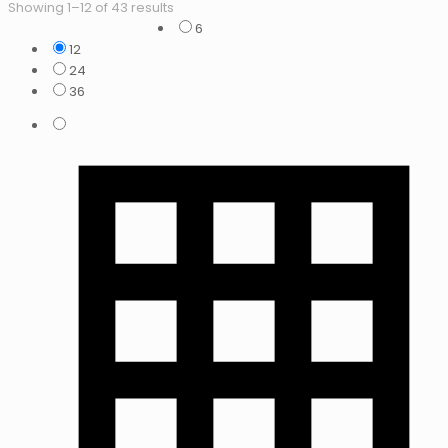
Showing 1–12 of 43 results
6
12
24
36