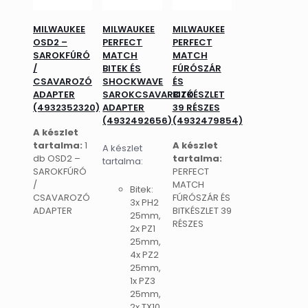
MILWAUKEE
MILWAUKEE
MILWAUKEE
OSD2 –
PERFECT
PERFECT
SAROKFÚRÓ
MATCH
MATCH
/
BITEK ÉS
FÚRÓSZÁR
CSAVAROZÓ
SHOCKWAVE
ÉS
ADAPTER
SAROKCSAVAROZÓ
BITKÉSZLET
(4932352320)
ADAPTER
39 RÉSZES
(4932492656)
(4932479854)
A készlet
tartalma:
1
A készlet
A készlet
db OSD2 –
tartalma:
tartalma:
SAROKFÚRÓ
PERFECT
/
MATCH
Bitek:
CSAVAROZÓ
FÚRÓSZÁR ÉS
3x PH2
ADAPTER
BITKÉSZLET 39
25mm,
RÉSZES
2x PZ1
25mm,
4x PZ2
25mm,
1x PZ3
25mm,
2x TX10