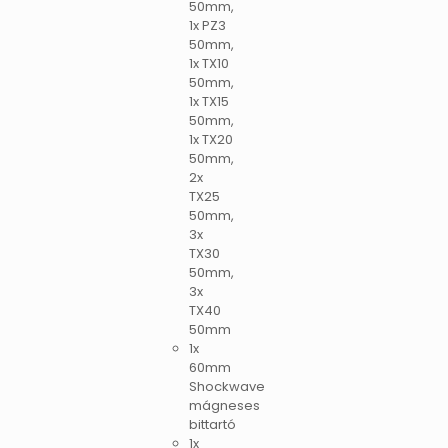
50mm,
1x PZ3
50mm,
1x TX10
50mm,
1x TX15
50mm,
1x TX20
50mm,
2x
TX25
50mm,
3x
TX30
50mm,
3x
TX40
50mm
1x
60mm
Shockwave
mágneses
bittartó
1x