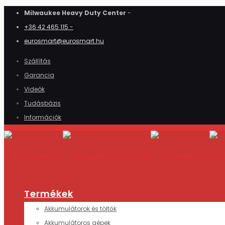
Milwaukee Heavy Duty Center
-
+36 42 465 115 -
eurosmart@eurosmart.hu
Szállítás
Garancia
Videók
Tudásbázis
Információk
Termékek
Akkumulátorok és töltők
Akkumulátoros gépek