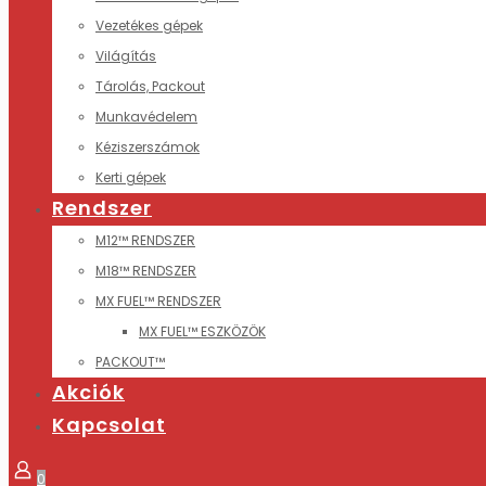
Vezetékes gépek
Világítás
Tárolás, Packout
Munkavédelem
Kéziszerszámok
Kerti gépek
Rendszer
M12™ RENDSZER
M18™ RENDSZER
MX FUEL™ RENDSZER
MX FUEL™ ESZKÖZÖK
PACKOUT™
Akciók
Kapcsolat
0