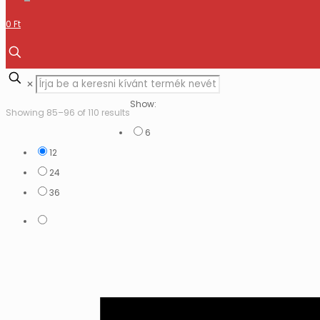
0 Ft
✕
Show:
Showing 85–96 of 110 results
6
12
24
36