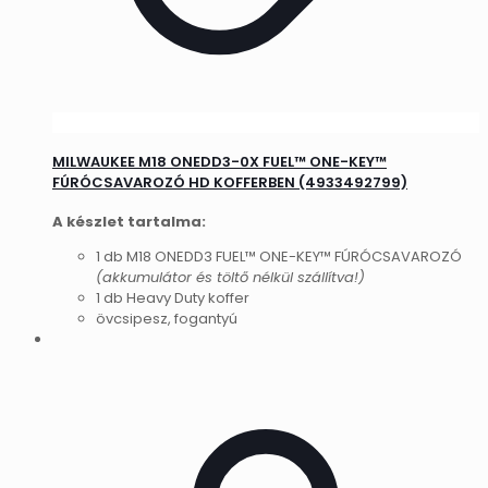
MILWAUKEE M18 ONEDD3-0X FUEL™ ONE-KEY™
FÚRÓCSAVAROZÓ HD KOFFERBEN (4933492799)
A készlet tartalma:
1 db M18 ONEDD3 FUEL™ ONE-KEY™ FÚRÓCSAVAROZÓ
(akkumulátor és töltő nélkül szállítva!)
1 db Heavy Duty koffer
övcsipesz, fogantyú