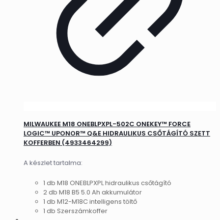
MILWAUKEE M18 ONEBLPXPL-502C ONEKEY™ FORCE
LOGIC™ UPONOR™ Q&E HIDRAULIKUS CSŐTÁGÍTÓ SZETT
KOFFERBEN (4933464299)
A készlet tartalma:
1 db M18 ONEBLPXPL hidraulikus csőtágító
2 db M18 B5 5.0 Ah akkumulátor
1 db M12-M18C intelligens töltő
1 db Szerszámkoffer