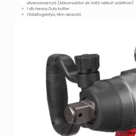
ütvecsavarozó
(Akkumulátor és töltő nélkül! szállítva!)
1 db Heavy Duty koffer
Oldalfogantyú, fém akasztó