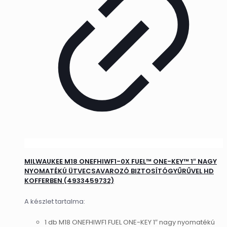
MILWAUKEE M18 ONEFHIWF1-0X FUEL™ ONE-KEY™ 1″ NAGY
NYOMATÉKÚ ÜTVECSAVAROZÓ BIZTOSÍTÓGYŰRŰVEL HD
KOFFERBEN (4933459732)
A készlet tartalma:
1 db M18 ONEFHIWF1 FUEL ONE-KEY 1″ nagy nyomatékú