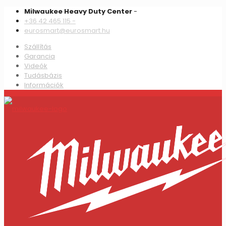
Milwaukee Heavy Duty Center
-
+36 42 465 115 -
eurosmart@eurosmart.hu
Szállítás
Garancia
Videók
Tudásbázis
Információk