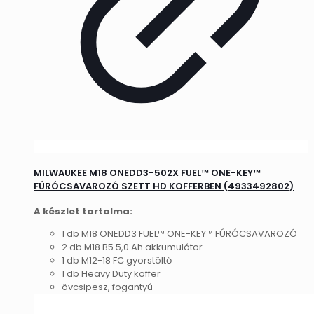
MILWAUKEE M18 ONEDD3-502X FUEL™ ONE-KEY™
FÚRÓCSAVAROZÓ SZETT HD KOFFERBEN (4933492802)
A készlet tartalma:
1 db M18 ONEDD3 FUEL™ ONE-KEY™ FÚRÓCSAVAROZÓ
2 db M18 B5 5,0 Ah akkumulátor
1 db M12-18 FC gyorstöltő
1 db Heavy Duty koffer
övcsipesz, fogantyú