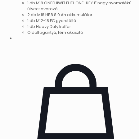
1 db M18 ONEFHIWF1 FUEL ONE-KEY 1″ nagy nyomatékú
ütvecsavarozó
2 db M18 HB8 8.0 Ah akkumulátor
1 db M12-18 FC gyorstöltő
1 db Heavy Duty koffer
Oldalfogantyú, fém akasztó