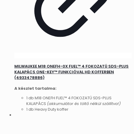
MILWAUKEE M18 ONEFH-0X FUEL™ 4 FOKOZATÚ SDS-PLUS
KALAPÁCS ONE-KEY™ FUNKCIÓVAL HD KOFFERBEN
(4933478886)
A készlet tartalma:
1 db M18 ONEFH FUEL™ 4 FOKOZATÚ SDS-PLUS
KALAPÁCS
(akkumulátor és töltő nélkül szállítva!)
1 db Heavy Duty koffer