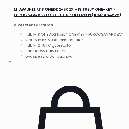
MILWAUKEE M18 ONEDD2-502X M18 FUEL™ ONE-KEY™
FÚRÓCSAVAROZÓ SZETT HD KOFFERBEN (4933464525)
A készlet tartalma:
1 db M18 ONEDD2 FUEL™ ONE-KEY™ FÚRÓCSAVAROZÓ
2 db M18 B5 5,0 Ah akkumulátor
1 db M12-18 FC gyorstöltő
1 db Heavy Duty koffer
övcsipesz, oldalfogantyú