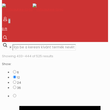
0
0 Ft
✕
Showing 433–444 of 525 results
Show:
6
12
24
36