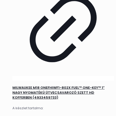
MILWAUKEE M18 ONEFHIWF1-802X FUEL™ ONE-KEY™ 1″
NAGY NYOMATÉKÚ ÜTVECSAVAROZÓ SZETT HD
KOFFERBEN (4933459733)
A készlet tartalma: