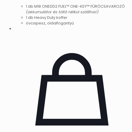
1 db M18 ONEDD2 FUEL™ ONE-KEY™ FÚRÓCSAVAROZÓ
(akkumulátor és töltő nélkül szállítva!)
1 db Heavy Duty koffer
övcsipesz, oldalfogantyú