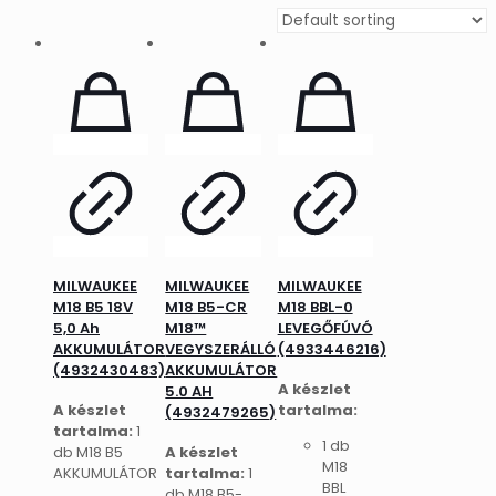
MILWAUKEE
MILWAUKEE
MILWAUKEE
M18 B5 18V
M18 B5-CR
M18 BBL-0
5,0 Ah
M18™
LEVEGŐFÚVÓ
AKKUMULÁTOR
VEGYSZERÁLLÓ
(4933446216)
(4932430483)
AKKUMULÁTOR
A készlet
5.0 AH
A készlet
tartalma:
(4932479265)
tartalma:
1
1 db
db M18 B5
A készlet
M18
AKKUMULÁTOR
tartalma:
1
BBL
db M18 B5-