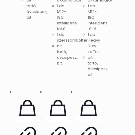
bit
akkumulátor
akkumulátor
tartó,
1 db
1 db
övcsipesz,
M12-
M12-
bit
18C
18C
intelligens
intelligens
töltő
töltő
1 db
1 db
szerszámkoffer
Heavy
bit
Duty
tartó,
koffer
övcsipesz,
bit
bit
tartó,
övcsipesz,
bit