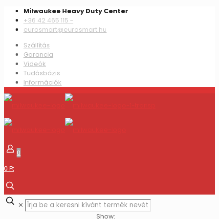
Milwaukee Heavy Duty Center
-
+36 42 465 115 -
eurosmart@eurosmart.hu
Szállítás
Garancia
Videók
Tudásbázis
Információk
0
0 Ft
✕
Show: