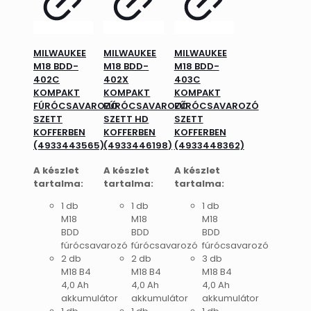
MILWAUKEE
MILWAUKEE
MILWAUKEE
M18 BDD-
M18 BDD-
M18 BDD-
402C
402X
403C
KOMPAKT
KOMPAKT
KOMPAKT
FÚRÓCSAVAROZÓ
FÚRÓCSAVAROZÓ
FÚRÓCSAVAROZÓ
SZETT
SZETT HD
SZETT
KOFFERBEN
KOFFERBEN
KOFFERBEN
(4933443565)
(4933446198)
(4933448362)
A készlet
A készlet
A készlet
tartalma:
tartalma:
tartalma:
1 db
1 db
1 db
M18
M18
M18
BDD
BDD
BDD
fúrócsavarozó
fúrócsavarozó
fúrócsavarozó
2 db
2 db
3 db
M18 B4
M18 B4
M18 B4
4,0 Ah
4,0 Ah
4,0 Ah
akkumulátor
akkumulátor
akkumulátor