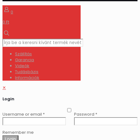
0
0 Ft
Szállítás
Garancia
Videók
Tudásbázis
Információk
✕
Login
Username or email
*
Password
*
Remember me
Login