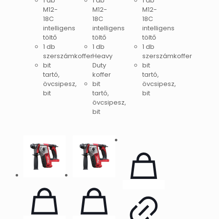
1 db
1 db
1 db
M12-
M12-
M12-
18C
18C
18C
intelligens
intelligens
intelligens
töltő
töltő
töltő
1 db
1 db
1 db
szerszámkoffer
Heavy
szerszámkoffer
bit
Duty
bit
tartó,
koffer
tartó,
övcsipesz,
bit
övcsipesz,
bit
tartó,
bit
övcsipesz,
bit