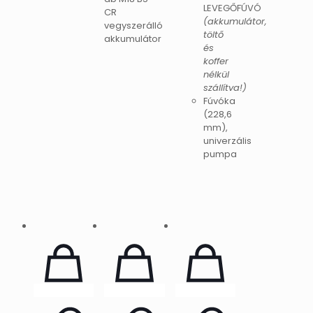
LEVEGŐFÚVÓ
CR
(akkumulátor,
vegyszerálló
töltő
akkumulátor
és
koffer
nélkül
szállítva!)
Fúvóka
(228,6
mm),
univerzális
pumpa