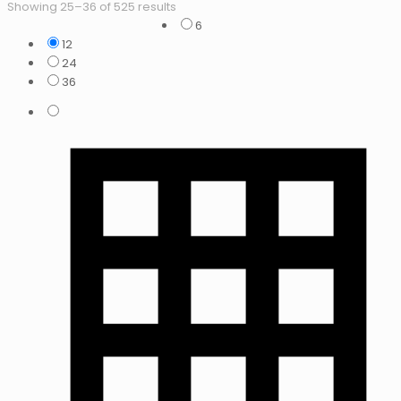
Showing 25–36 of 525 results
6
12
24
36