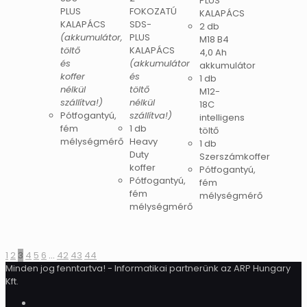
PLUS
PLUS
FOKOZATÚ
KALAPÁCS
KALAPÁCS
SDS-
2 db
(akkumulátor,
PLUS
M18 B4
töltő
KALAPÁCS
4,0 Ah
és
(akkumulátor
akkumulátor
koffer
és
1 db
nélkül
töltő
M12-
szállítva!)
nélkül
18C
Pótfogantyú,
szállítva!)
intelligens
fém
1 db
töltő
mélységmérő
Heavy
1 db
Duty
Szerszámkoffer
koffer
Pótfogantyú,
Pótfogantyú,
fém
fém
mélységmérő
mélységmérő
1
2
3
4
5
6
…
42
43
44
Minden jog fenntartva! - Informatikai partnerünk az ARP Hungary
Kft.