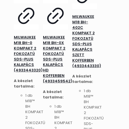
MILWAUKEE
M18 BH-
402C
KOMPAKT 2
MILWAUKEE
MILWAUKEE
FOKOZATÚ
M18 BH-0
M18 BH-0X
SDS-PLUS
KOMPAKT 2
KOMPAKT 2
KALAPÁCS
FOKOZATÚ
FOKOZATÚ
SZETT
SDS-PLUS
SDS-PLUS
KOFFERBEN
KALAPÁCS
KALAPÁCS
(4933443330)
(4933443320)
HD
KOFFERBEN
A készlet
A készlet
(4933459542)
tartalma:
tartalma:
1 db
A készlet
1 db
M18™
tartalma:
M18™
BH
BH
1 db
KOMPAKT
KOMPAKT
M18™
2
2
BH
FOKOZATÚ
FOKOZATÚ
KOMPAKT
SDS-
SDS-
2