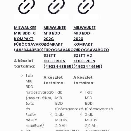
MILWAUKEE
MILWAUKEE
MILWAUKEE
M18 BDD-0
M18 BDD-
M18 BDD-
KOMPAKT
202C
202X
FÚRÓCSAVAROZÓ
KOMPAKT
KOMPAKT
(4933443530)
FÚRÓCSAVAROZÓ
FÚRÓCSAVAROZÓ
SZETT
SZETT HD
A készlet
KOFFERBEN
KOFFERBEN
tartalma:
(4933443555)
(4933446195)
1 db
A készlet
A készlet
M18
tartalma:
tartalma:
BDD
fúrócsavarozó
1 db
1 db
(akkumulátor,
M18
M18
töltő
BDD
BDD
és
fúrócsavarozó
fúrócsavarozó
koffer
2 db
2 db
nélkül
M18 B2
M18 B2
szállítva!)
2,0 Ah
2,0 Ah